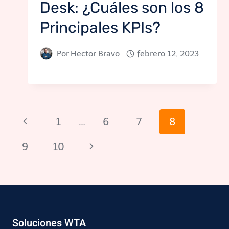
Desk: ¿Cuáles son los 8
Principales KPIs?
Por
Hector Bravo
febrero 12, 2023
Navegación
Página
1
…
6
7
8
de
anterior
Siguiente
9
10
página
página
Soluciones WTA