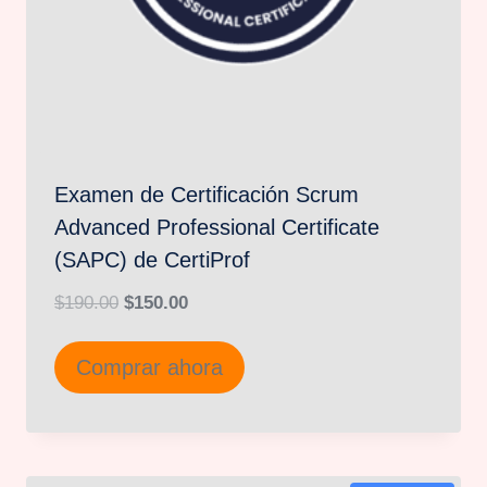
Examen de Certificación Scrum
Advanced Professional Certificate
(SAPC) de CertiProf
El
El
$
190.00
$
150.00
precio
precio
Comprar ahora
original
actual
era:
es:
$190.00.
$150.00.