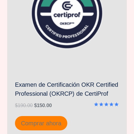
Examen de Certificación OKR Certified
Professional (OKRCP) de CertiProf
El
El
$
190.00
$
150.00
Valorado
precio
precio
en
5.00
Comprar ahora
original
actual
de 5
era:
es: