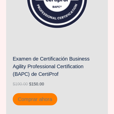
Examen de Certificación Business
Agility Professional Certification
(BAPC) de CertiProf
El
El
$
190.00
$
150.00
precio
precio
Comprar ahora
original
actual
era:
es: