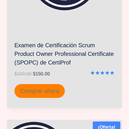
Examen de Certificación Scrum
Product Owner Professional Certificate
(SPOPC) de CertiProf
El
El
$
190.00
$
150.00
Valorado
precio
precio
en
5.00
Comprar ahora
original
actual
de 5
era:
es:
$190.00.
$150.00.
¡Oferta!