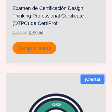
Examen de Certificación Design
Thinking Professional Certificate
(DTPC) de CertiProf
El
El
$
190.00
$
150.00
precio
precio
Comprar ahora
original
actual
era:
es:
$190.00.
$150.00.
¡Oferta!