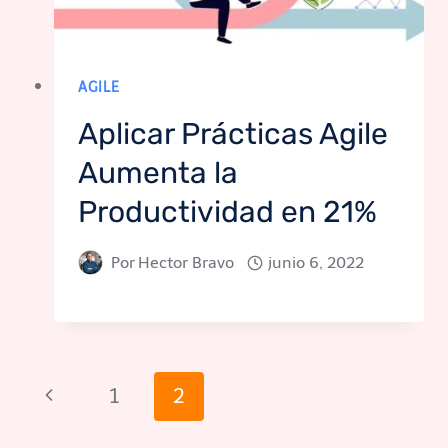
AGILE
Aplicar Prácticas Agile
Aumenta la
Productividad en 21%
Por
Hector Bravo
junio 6, 2022
Navegación
Página
1
2
de
anterior