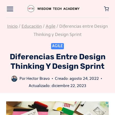
Saltar
al
contenido
Inicio
/
Educación
/
Agile
/
Diferencias entre Design
Thinking y Design Sprint
AGILE
Diferencias Entre Design
Thinking Y Design Sprint
Por
Hector Bravo
Creado:
agosto 24, 2022
Actualizado:
diciembre 22, 2023