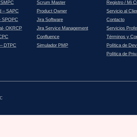
– SMPC
Scrum Master
Registro / Mi 
d – SAPC
Product Owner
Servicio al Clie
 – SPOPC
Jira Software
Contacto
nal- OKRCP
Jira Service Management
Servicios Prof
ACPC
Confluence
Términos y Co
g – DTPC
Simulador PMP
Política de De
Política de Pri
LC