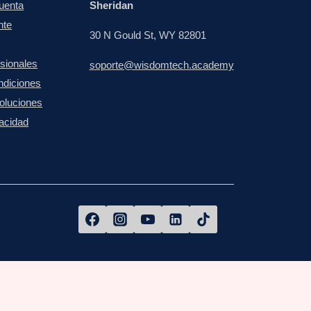
Cuenta
Sheridan
nte
30 N Gould St, WY 82801
esionales
soporte@wisdomtech.academy
ndiciones
voluciones
vacidad