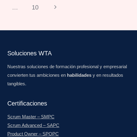
de
anterior
Siguiente
…
10
página
página
Soluciones WTA
Nuestras soluciones de formación profesional y empresarial
convierten tus ambiciones en
habilidades
y en resultados
tangibles.
Certificaciones
Scrum Master – SMPC
Scrum Advanced – SAPC
Product Owner – SPOPC