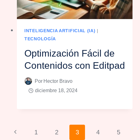
INTELIGENCIA ARTIFICIAL (IA)
|
TECNOLOGÍA
Optimización Fácil de
Contenidos con Editpad
Por
Hector Bravo
diciembre 18, 2024
Navegación
Página
1
2
3
4
5