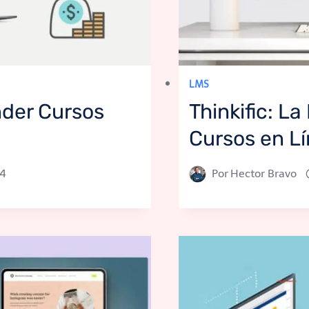
LMS
nder Cursos
Thinkific: L
Cursos en L
24
Por
Hector Bravo