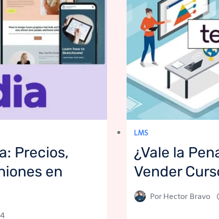
LMS
a: Precios,
¿Vale la Pen
iniones en
Vender Curs
Por
Hector Bravo
24