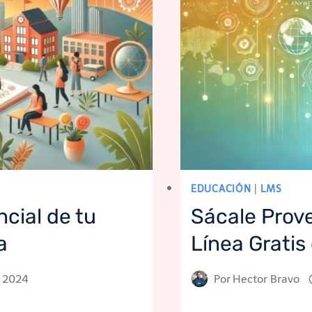
EDUCACIÓN
|
LMS
cial de tu
Sácale Prove
a
Línea Gratis
, 2024
Por
Hector Bravo