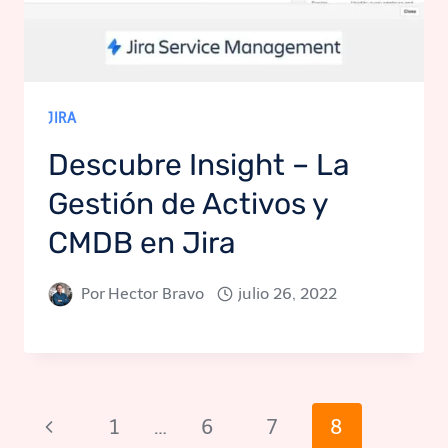
JIRA
Descubre Insight – La
Gestión de Activos y
CMDB en Jira
Por
Hector Bravo
julio 26, 2022
Navegación
Página
1
…
6
7
8